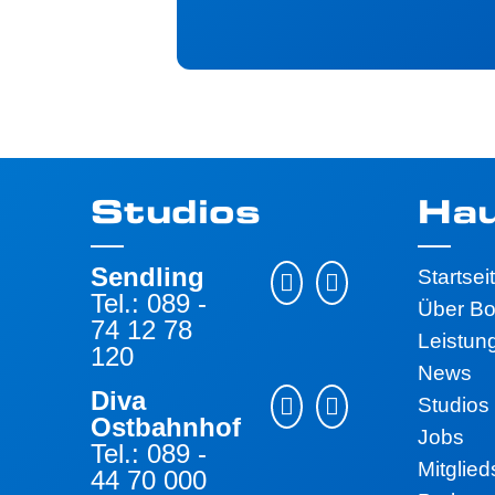
Studios
Ha
Sendling
Startsei
Tel.: 089 -
Über B
74 12 78
Leistun
120
News
Diva
Studios
Ostbahnhof
Jobs
Tel.: 089 -
Mitglied
44 70 000