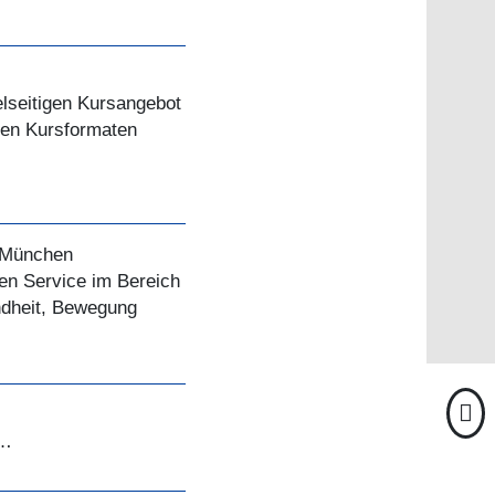
elseitigen Kursangebot
uen Kursformaten
n München
ren Service im Bereich
undheit, Bewegung
d…