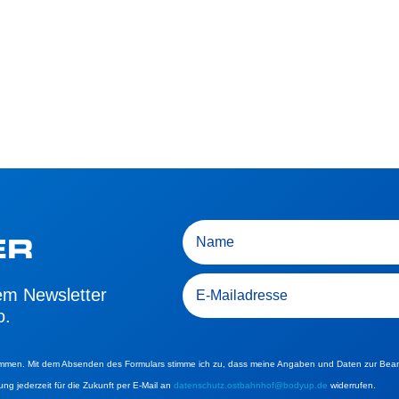
ER
dem Newsletter
o.
ommen. Mit dem Absenden des Formulars stimme ich zu, dass meine Angaben und Daten zur Bean
ung jederzeit für die Zukunft per E-Mail an
datenschutz.ostbahnhof@bodyup.de
widerrufen.