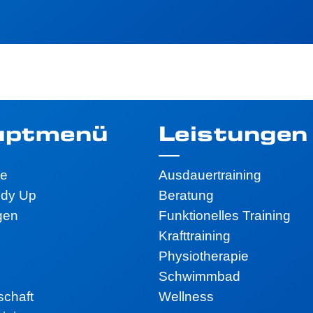
uptmenü
Leistungen
te
Ausdauertraining
ody Up
Beratung
gen
Funktionelles Training
Krafttraining
Physiotherapie
Schwimmbad
schaft
Wellness