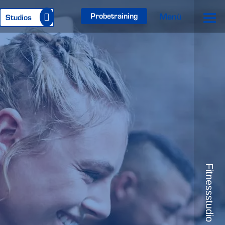
Menü
Probetraining
Studios
Fitnessstudio München