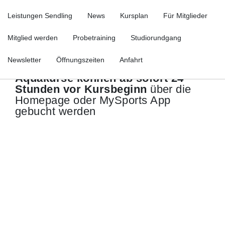
Leistungen Sendling
News
Kursplan
Für Mitglieder
Mitglied werden
Probetraining
Studiorundgang
Änderung der Buchungsbedingungen
Newsletter
Öffnungszeiten
Anfahrt
für Aquakurse im Body Up Sendling:
Aquakurse können ab sofort 24
Stunden vor Kursbeginn
über die
Homepage oder MySports App
gebucht werden