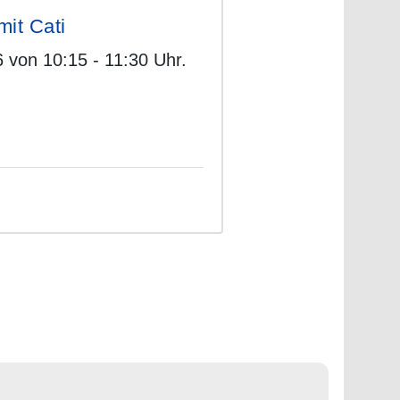
extra Sommerqua
mit Cati
Wir bieten dir
 von 10:15 - 11:30 Uhr.
Challenge an,
Mit unserer Tag
täglich e...
weiterlesen