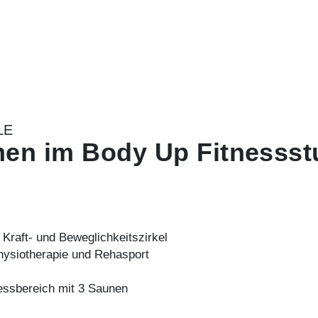
LE
en im Body Up Fitnessst
e
Kraft
- und Beweglichkeitszirkel
hysiotherapie
und
Rehasport
essbereich mit 3 Saunen