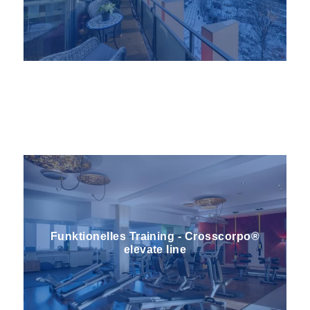
Parkplätze für Mitglieder
WIFI
Finnische Sauna
Funktion­elles Training - Crosscorpo®
elevate line