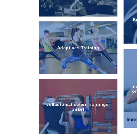
B
Adaptives Training
Im
Fö
voll­automatischer Trainings­
zirkel