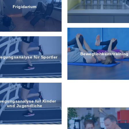
Frigidarium
Beweglichkeitstraining
egungs­analyse für Sportler
Wellness & Sauna
Yoga & Pilates
egungs­analyse für Kinder
und Jugendliche