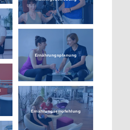
Ernährungs­planung
k
Ernährungs­empfehlung