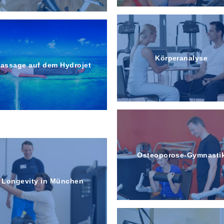
Körperanalyse
assage auf dem Hydrojet
Open Modus
Osteoporose-Gymnasti
Longevity in München