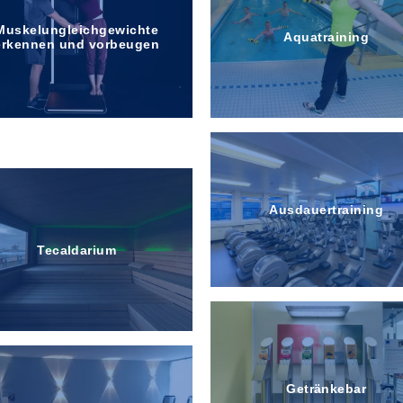
Muskelungleichgewichte
Aquatraining
erkennen und vorbeugen
Dampfbad
Ausdauertraining
Tecaldarium
Getränkebar