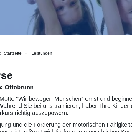
P
:
Startseite
Leistungen
f
a
rse
d
n:
Ottobrunn
n
Motto "Wir bewegen Menschen" ernst und beginne
a
ährend Sie bei uns trainieren, haben Ihre Kinder d
v
rkurs richtig auszupowern.
i
ng und die Förderung der motorischen Fähigkeite
g
ung ist äußerst wichtig für den menschlichen Körp