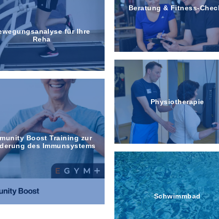
Beratung & Fitness-Chec
ewegungs­analyse für Ihre
Reha
Physiotherapie
munity Boost Training zur
rderung des Immunsystems
Schwimmbad
Test