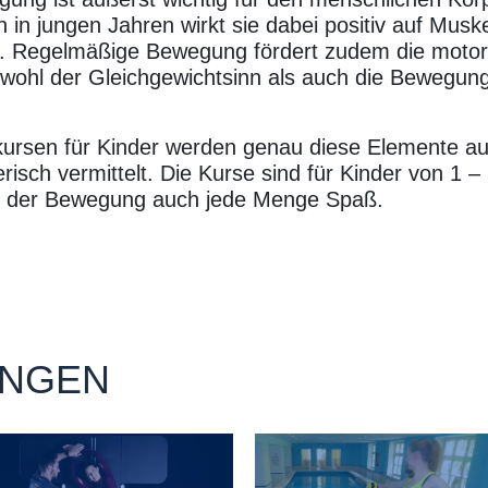
a
 in jungen Jahren wirkt sie dabei positiv auf Musk
e. Regelmäßige Bewegung fördert zudem die motor
t
owohl der Gleichgewichtsinn als auch die Bewegun
i
o
kursen für Kinder werden genau diese Elemente au
n
erisch vermittelt. Die Kurse sind für Kinder von 1 –
n der Bewegung auch jede Menge Spaß.
UNGEN