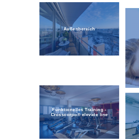
Außenbereich
Finnische Sauna
WIFI
Funktion­elles Training -
Crosscorpo® elevate line