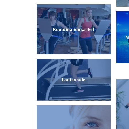
Koordinationszirkel
M
Laufschule