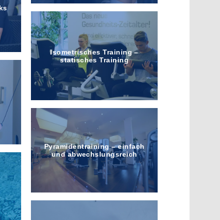
ks
Iso­metrisches Training –
statisches Training
Pyramiden­training – einfach
und abwechslungs­reich